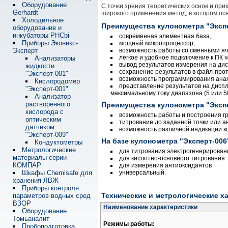
Оборудование
С точки зрения теоретических основ и при
Gerhardt
широкого применения метод, в котором ос
Холодильное
Преимущества кулонометра "Экспе
оборудование и
инкубаторы PHCbi
современная элементная база,
Приборы Эконикс-
мощный микропроцессор,
Эксперт
возможность работы со сменными яч
легкое и удобное подключение к ПК 
Анализаторы
вывод результатов измерения на дис
жидкости
сохранение результатов в файл-прот
"Эксперт-001"
возможность программирования анали
Кислородомер
представление результатов на диспле
"Эксперт-001"
максимальному току диапазона (5 или 5
Анализатор
растворенного
Преимущества кулонометра "Экспе
кислорода с
возможность работы и построения г
оптическим
титрование до заданной точки или а
датчиком
возможность различной индикации ко
"Эксперт-009"
На базе кулонометра "Эксперт-00
Кондуктометры
Метрологические
для титрования электрогенерирован
материалы серии
для кислотно-основного титрования
КОМПАР
для измерения антиоксидантов
Шкафы Chemisafe для
универсальный.
хранения ЛВЖ
Приборы контроля
Технические и метрологические х
параметров водных сред
ВЗОР
Наименование характеристики
Оборудование
Томьаналит
Режимы работы:
Пробоподготовка