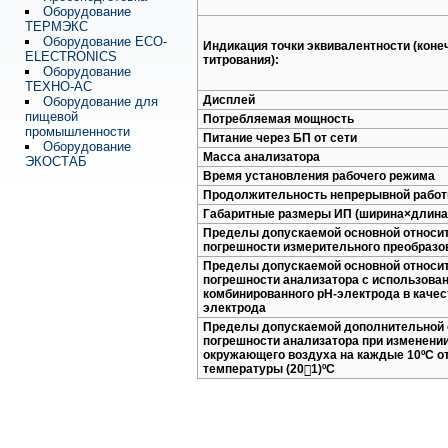
Оборудование
ТЕРМЭКС
Оборудование ECO-
Индикация точки эквивалентности (коне
ELECTRONICS
титрования):
Оборудование
ТЕХНО-АС
Дисплей
Оборудование для
пищевой
Потребляемая мощность
промышленности
Питание через БП от сети
Оборудование
Масса анализатора
ЭКОСТАБ
Время установления рабочего режима
Продолжительность непрерывной рабо
Габаритные размеры ИП (ширина×длина
Пределы допускаемой основной относи
погрешности измерительного преобразо
Пределы допускаемой основной относи
погрешности анализатора с использова
комбинированного рН-электрода в качес
электрода
Пределы допускаемой дополнительной 
погрешности анализатора при изменени
окружающего воздуха на каждые 10ºС о
температуры (201)ºС