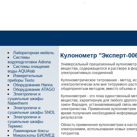
Лабораторная мебель
Кулонометр "Эксперт-00
Системы
водоподготовки Adrona
Универсальный прецизионный кулонометр 
Системы очищения
вещества, содержащегося в растворе в фо
воды AQUAlab
электроактивных соединений.
Измерительные
приборы Testo
Кулонометрическое титрование - метод, и
электролитически или вне титруемого раст
Оборудование Hanna
общепринятым методом, вместо объема и м
Оборудование ATAGO
Электропечи и
Кулонометрия - это пока единственный ме
сушильные шкафы
вещества, характерную для любого другог
Nabertherm
закон Фарадея, устанавливающий связь ме
Электропечи и
электричества. Применение кулонометрии 
сушильные шкафы SNOL
время получения необходимой информации
Электропечи и
результатов.
сушильные шкафы
Область применения кулонометрии в насто
Термикс
электрохимии, использования новых элект
Ламинарные боксы
титрантов.
Микроскопы БИОМЕД