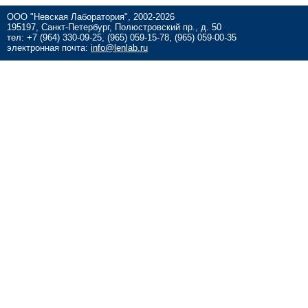
ООО "Невская Лаборатория", 2002-2026
195197, Санкт-Петербург, Полюстровский пр., д. 50
тел: +7 (964) 330-09-25, (965) 059-15-78, (965) 059-00-35
электронная почта:
info@lenlab.ru