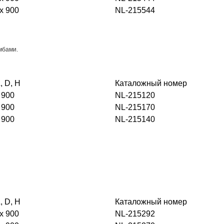
x 900
NL-215544
мбами.
, D, H
Каталожный номер
 900
NL-215120
 900
NL-215170
 900
NL-215140
, D, H
Каталожный номер
x 900
NL-215292