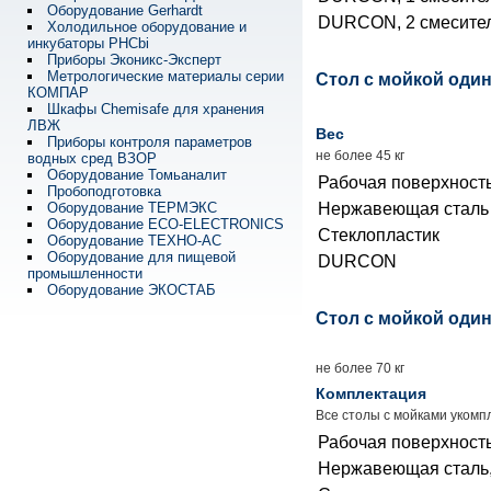
Оборудование Gerhardt
DURCON, 2 смесите
Холодильное оборудование и
инкубаторы PHCbi
Приборы Эконикс-Эксперт
Метрологические материалы серии
Стол с мойкой оди
КОМПАР
Шкафы Chemisafe для хранения
ЛВЖ
Вес
Приборы контроля параметров
не более 45 кг
водных сред ВЗОР
Оборудование Томьаналит
Рабочая поверхност
Пробоподготовка
Оборудование ТЕРМЭКС
Нержавеющая сталь
Оборудование ECO-ELECTRONICS
Стеклопластик
Оборудование ТЕХНО-АС
Оборудование для пищевой
DURCON
промышленности
Оборудование ЭКОСТАБ
Стол с мойкой оди
не более 70 кг
Комплектация
Все столы с мойками укомп
Рабочая поверхност
Нержавеющая сталь,