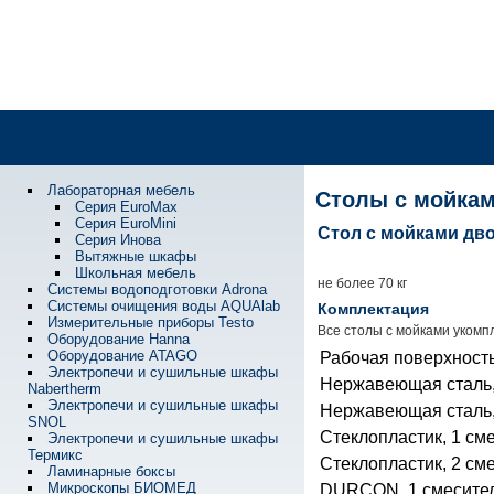
Лабораторная мебель
Столы с мойка
Серия EuroMax
Серия EuroMini
Стол с мойками дв
Серия Инова
Вытяжные шкафы
Школьная мебель
не более 70 кг
Системы водоподготовки Adrona
Системы очищения воды AQUAlab
Комплектация
Измерительные приборы Testo
Все столы с мойками укомп
Оборудование Hanna
Оборудование ATAGO
Рабочая поверхност
Электропечи и сушильные шкафы
Нержавеющая сталь,
Nabertherm
Электропечи и сушильные шкафы
Нержавеющая сталь,
SNOL
Стеклопластик, 1 см
Электропечи и сушильные шкафы
Термикс
Стеклопластик, 2 см
Ламинарные боксы
Микроскопы БИОМЕД
DURCON, 1 смесите