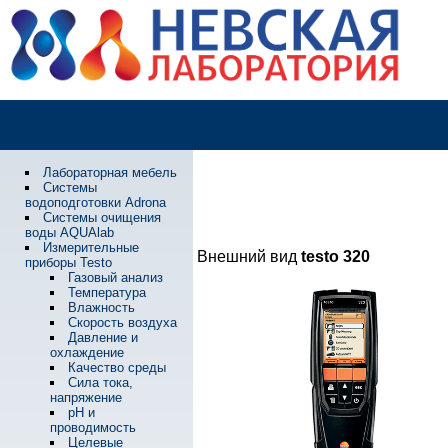
Лабораторная мебель
Системы
водоподготовки Adrona
Системы очищения
воды AQUAlab
Измерительные
Внешний вид
testo 320
приборы Testo
Газовый анализ
Температура
Влажность
Скорость воздуха
Давление и
охлаждение
Качество среды
Сила тока,
напряжение
pH и
проводимость
Целевые