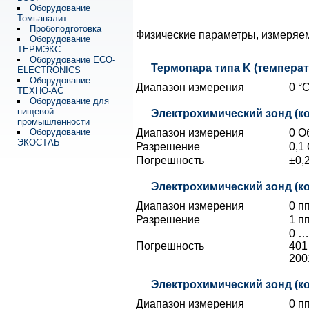
Оборудование
Томьаналит
Пробоподготовка
Физические параметры, измеря
Оборудование
ТЕРМЭКС
Оборудование ECO-
Термопара типа K (температ
ELECTRONICS
Оборудование
Диапазон измерения
0 °C
ТЕХНО-АС
Оборудование для
пищевой
Электрохимический зонд (к
промышленности
Оборудование
Диапазон измерения
0 Об
ЭКОСТАБ
Разрешение
0,1
Погрешность
±0,
Электрохимический зонд (к
Диапазон измерения
0 пп
Разрешение
1 п
0 …
Погрешность
401
200
Электрохимический зонд (к
Диапазон измерения
0 п