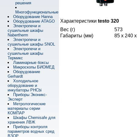
решения
Многофункциональные
Оборудование Hanna
Характеристики
testo 320
Оборудование ATAGO
Электропечи и
Вес (г)
573
сушильные шкафы
Nabertherm
Габариты (мм)
85 x 240 x
Электропечи и
сушильные шкафы SNOL
Электропечи и
сушильные шкафы
Термикс
Ламинарные боксы
Микроскопы БИОМЕД
Оборудование
Gerhardt
Холодильное
оборудование и
инкубаторы PHCbi
Приборы Эконикс-
Эксперт
Метрологические
материалы серии
КОМПАР
Шкафы Chemisafe для
хранения ЛВЖ
Приборы контроля
параметров водных сред
ВЗОР