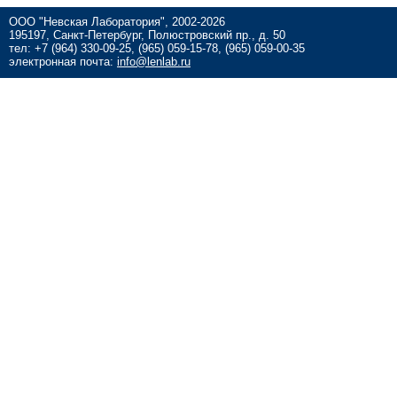
ООО "Невская Лаборатория", 2002-2026
195197, Санкт-Петербург, Полюстровский пр., д. 50
тел: +7 (964) 330-09-25, (965) 059-15-78, (965) 059-00-35
электронная почта:
info@lenlab.ru