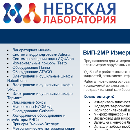
Лабораторная мебель
ВИП-2МР Измери
Системы водоподготовки Adrona
Системы очищения воды AQUAlab
Предназначен для измерени
Измерительные приборы Testo
плотномерам зарубежных п
Оборудование Hanna
Оборудование ATAGO
Удобный в работе компакт
Электропечи и сушильные шкафы
жидкостей, в том числе не
Nabertherm
Работа плотномера основа
Электропечи и сушильные шкафы
исследуемой жидкостью, и 
SNOL
предварительной калибровк
Электропечи и сушильные шкафы
Комплектация:
Термикс
Ламинарные боксы
Измеритель плотност
Подводка тефлоновая 
Микроскопы БИОМЕД
Полипропиленовый шп
Оборудование Gerhardt
Микрокомпрессор ‑ 1 
Холодильное оборудование и
Воздуховод для микро
инкубаторы PHCbi
Заглушка с конусом Лю
Приборы Эконикс-Эксперт
Игла для забора пробы
Метрологические материалы серии