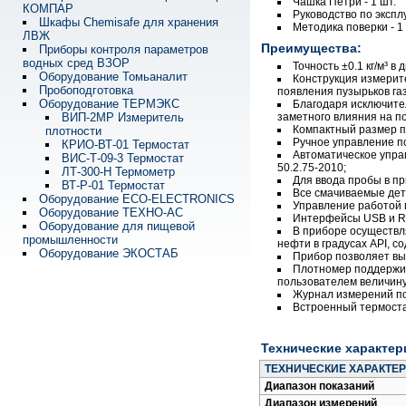
Чашка Петри ‑ 1 шт.
КОМПАР
Руководство по эксплу
Шкафы Chemisafe для хранения
Методика поверки ‑ 1 
ЛВЖ
Преимущества:
Приборы контроля параметров
водных сред ВЗОР
Точность ±0.1 кг/м³ в
Оборудование Томьаналит
Конструкция измерит
Пробоподготовка
появления пузырьков газ
Оборудование ТЕРМЭКС
Благодаря исключите
ВИП-2МР Измеритель
заметного влияния на п
Компактный размер п
плотности
Ручное управление п
КРИО-ВТ-01 Термостат
Автоматическое упра
ВИС-Т-09-3 Термостат
50.2.75-2010;
ЛТ-300-Н Термометр
Для ввода пробы в п
ВТ-Р-01 Термостат
Все смачиваемые дет
Оборудование ECO-ELECTRONICS
Управление работой 
Оборудование ТЕХНО-АС
Интерфейсы USB и RS
Оборудование для пищевой
В приборе осуществл
промышленности
нефти в градусах API, с
Оборудование ЭКОСТАБ
Прибор позволяет вы
Плотномер поддержив
пользователем величину
Журнал измерений по
Встроенный термоста
Технические характер
ТЕХНИЧЕСКИЕ ХАРАКТЕ
Диапазон показаний
Диапазон измерений