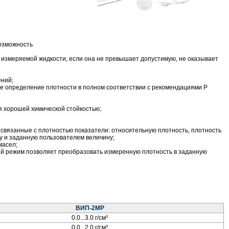
озможность
 измеряемой жидкости, если она не превышает допустимую, не оказывает
ений;
е определение плотности в полном соответствии с рекомендациями Р
я хорошей химической стойкостью;
связанные с плотностью показатели: относительную плотность, плотность
му и заданную пользователем величину;
масел;
й режим позволяет преобразовать измеренную плотность в заданную
ВИП-2МР
0.0...3.0 г/см³
0.0...2.0 г/см³