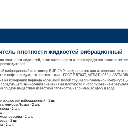
тель плотности жидкостей вибрационный
я плотности жидкостей, в том числе нефти и нефтепродуктов в соответстви
роизводителей.
ный вибрационный плотномер ВИП-2МР предназначен для измерения плотно
фти и нефтепродуктов в соответствии с ГОСТ Р 57037, ASTM D4052 и ASTM D5
на на измерении периода колебаний полой трубки оригинальной конфигурац
последующего вычисления значения ее плотности с использованием результ
и по двум веществам известной плотности, например, воздуху и воде.
и жидкостей вибрационный ‑ 1 шт.
с конусом Люэра ‑ 2 шт.
риц ‑ 1 шт.
шт.
компрессора ‑ 1 шт.
эра ‑ 2 шт.
 ‑ 1 шт.