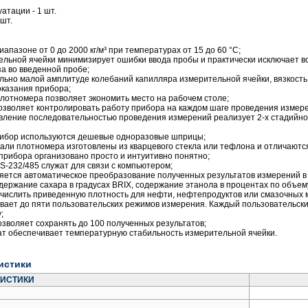
атации ‑ 1 шт.
шт.
 диапазоне от 0 до 2000 кг/м³ при температурах от 15 до 60 °C;
ельной ячейки минимизирует ошибки ввода пробы и практически исключает в
а во введенной пробе;
льно малой амплитуде колебаний капилляра измерительной ячейки, вязкость
оказания прибора;
лотномера позволяет экономить место на рабочем столе;
озволяет контролировать работу прибора на каждом шаге проведения измер
вление последовательностью проведения измерений реализует 2-х стадийно
рибор используются дешевые одноразовые шприцы;
али плотномера изготовлены из кварцевого стекла или тефлона и отличаютс
прибора организовано просто и интуитивно понятно;
-232/485 служат для связи с компьютером;
яется автоматическое преобразование полученных результатов измерений в 
одержание сахара в градусах BRIX, содержание этанола в процентах по объе
числить приведенную плотность для нефти, нефтепродуктов или смазочных 
ает до пяти пользовательских режимов измерения. Каждый пользовательски
;
зволяет сохранять до 100 полученных результатов;
т обеспечивает температурную стабильность измерительной ячейки.
истики
РИСТИКИ