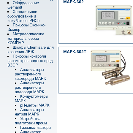
МАРК-602
Оборудование
Gerhardt
Холодильное
оборудование и
инкубаторы PHCbi
Приборы Эконикс-
Эксперт
Метрологические
материалы серии
КОМПАР
Шкафы Chemisafe для
МАРК-602Т
хранения ЛВЖ
Приборы контроля
параметров водных сред
ВЗОР
Анализаторы
растворенного
кислорода МАРК
Анализаторы
растворенного
водорода МАРК
Кондуктометры
МАРК
pH-метры МАРК
Анализаторы
натрия МАРК
Устройства
подготовки пробы
Газоанализаторы
Анализатор