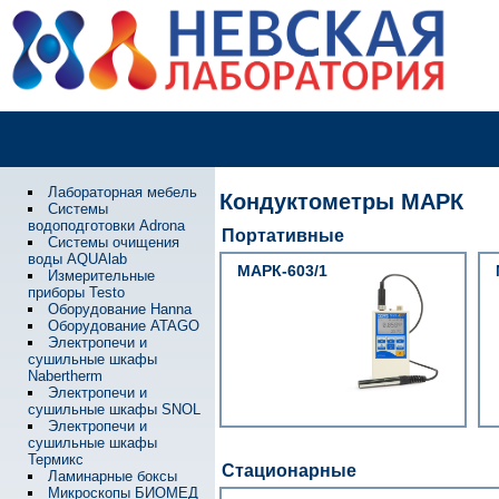
Лабораторная мебель
Кондуктометры МАРК
Системы
водоподготовки Adrona
Портативные
Системы очищения
воды AQUAlab
МАРК-603/1
Измерительные
приборы Testo
Оборудование Hanna
Оборудование ATAGO
Электропечи и
сушильные шкафы
Nabertherm
Электропечи и
сушильные шкафы SNOL
Электропечи и
сушильные шкафы
Термикс
Стационарные
Ламинарные боксы
Микроскопы БИОМЕД