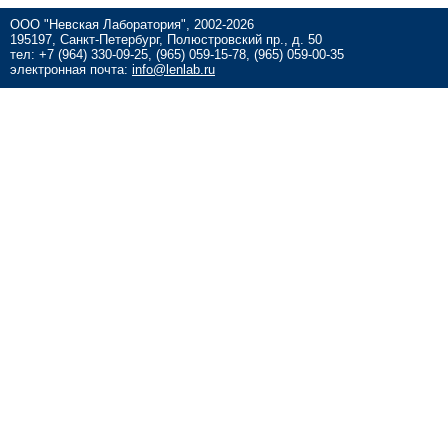
ООО "Невская Лаборатория", 2002-2026
195197, Санкт-Петербург, Полюстровский пр., д. 50
тел: +7 (964) 330-09-25, (965) 059-15-78, (965) 059-00-35
электронная почта:
info@lenlab.ru